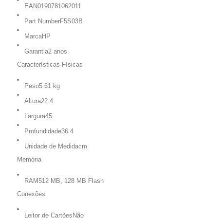
EAN
0190781062011
Part Number
F5S03B
Marca
HP
Garantia
2 anos
Características Físicas
Peso
5.61 kg
Altura
22.4
Largura
45
Profundidade
36.4
Unidade de Medida
cm
Memória
RAM
512 MB, 128 MB Flash
Conexões
Leitor de Cartões
Não