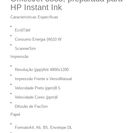
HP Instant Ink
Características Específicas
Ecrã
Tátil
Consumo Energia (W)
10 W
Scanner
Sim
Impressão
Resolução (ppp)
Até 4800x1200
Impressão Frente e Verso
Manual
Velocidade Preto (ppm)
8.5
Velocidade Cores (ppm)
6
Difusão de Fax
Sim
Papel
Formato
A4, A6, B5, Envelope DL