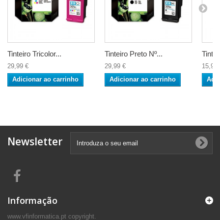
Tinteiro Tricolor...
Tinteiro Preto Nº...
Tinte
29,99 €
29,99 €
15,90 
Adicionar ao carrinho
Adicionar ao carrinho
Adic
Newsletter
Informação
www.vfinformatica.pt copyright.