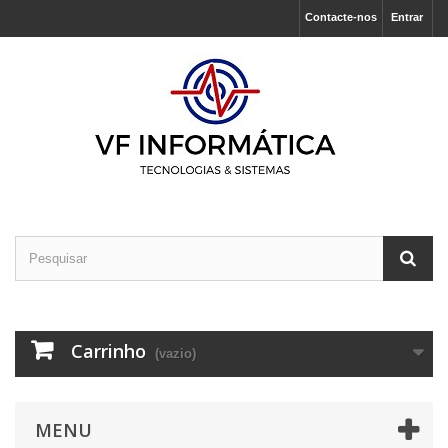
Contacte-nos
Entrar
Carrinho
(vazio)
MENU