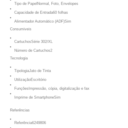
Tipo de Papel
Normal, Foto, Envelopes
Capacidade de Entrada
60 folhas
Alimentador Automático (ADF)
Sim
Consumiveis
Cartuchos
Série 302/XL
Número de Cartuchos
2
Tecnologia
Tipologia
Jato de Tinta
Utilização
Escritório
Funções
Impressão, cópia, digitalização e fax
Imprime de Smartphone
Sim
Referências
Referência
6249806