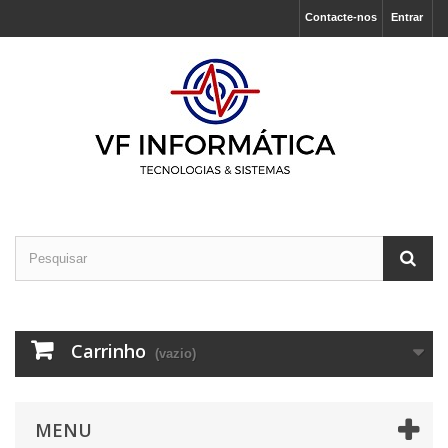
Contacte-nos
Entrar
Carrinho
(vazio)
MENU