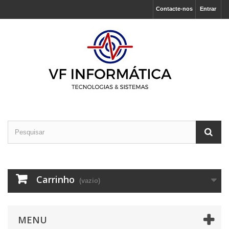
Contacte-nos
Entrar
Carrinho
(vazio)
MENU