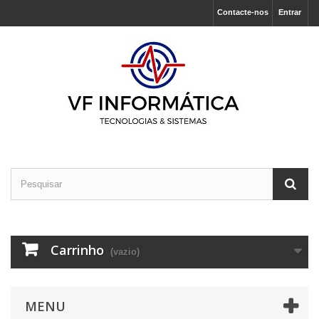
Contacte-nos
Entrar
Carrinho
(vazio)
MENU