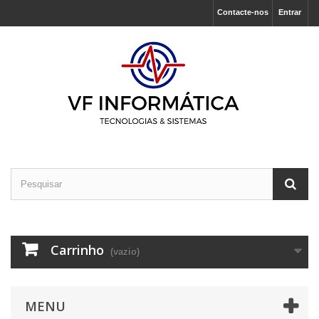
Contacte-nos
Entrar
Carrinho
(vazio)
MENU