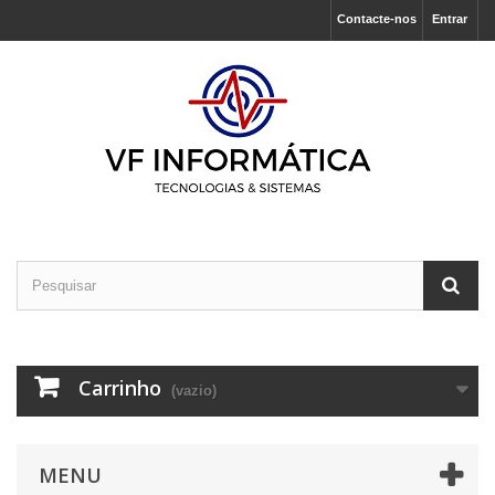
Contacte-nos
Entrar
Carrinho
(vazio)
MENU