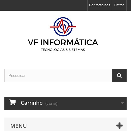
Contacte-nos
Entrar
Carrinho
(vazio)
MENU