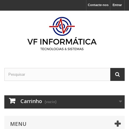
Contacte-nos
Entrar
Carrinho
(vazio)
MENU