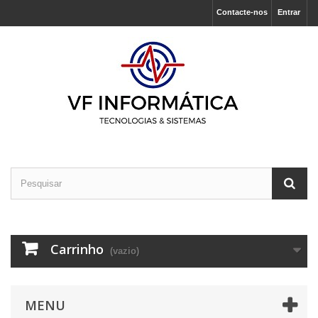
Contacte-nos
Entrar
Carrinho
(vazio)
MENU