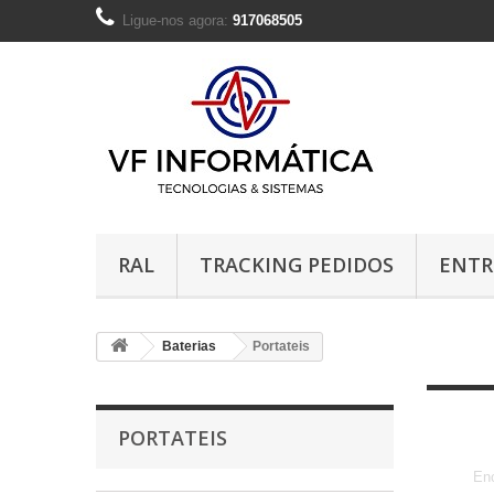
Ligue-nos agora:
917068505
RAL
TRACKING PEDIDOS
ENTR
Baterias
Portateis
PORTATEIS
Enc