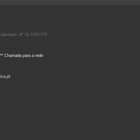
Liberdade, Nº 54 3750-779
** Chamada para a rede
ica.pt