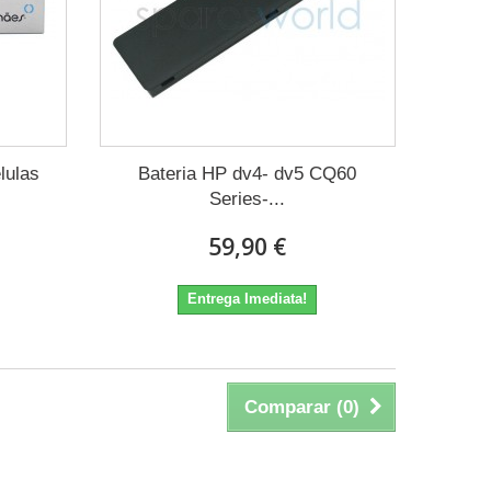
lulas
Bateria HP dv4- dv5 CQ60
Series-...
59,90 €
Entrega Imediata!
Comparar (
0
)