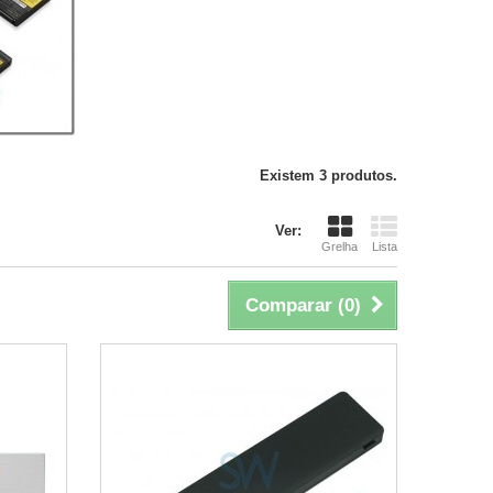
Existem 3 produtos.
Ver:
Grelha
Lista
Comparar (
0
)