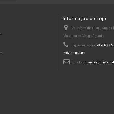
Informação da Loja
VF Informática Lda, Rua da 
to
Mourisca do Vouga Agueda
Ligue-nos agora:
917068505 
móvel nacional
to
Email:
comercial@vfinformat