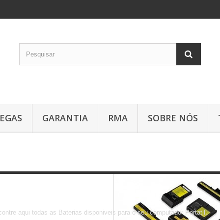
EGAS
GARANTIA
RMA
SOBRE NÓS
Portateis
ontre aqui todas as Baterias disponiveis para o seu computador Portatil.