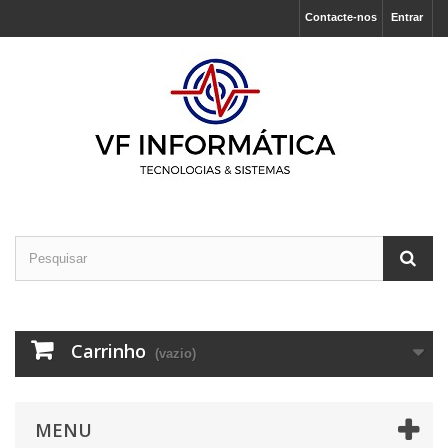
Contacte-nos
Entrar
Carrinho
(vazio)
MENU