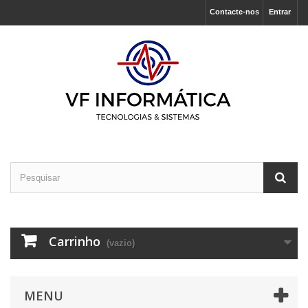
Contacte-nos
Entrar
Carrinho
(vazio)
MENU