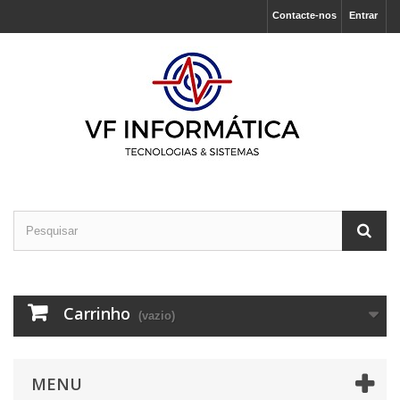
Contacte-nos
Entrar
Carrinho
(vazio)
MENU