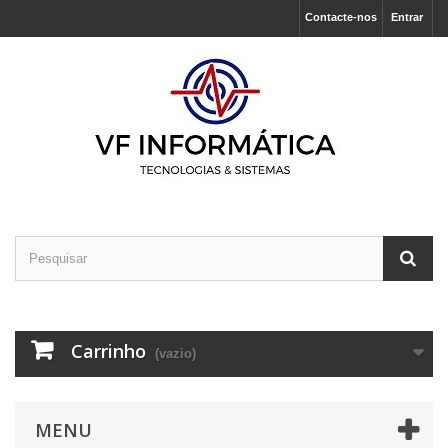
Contacte-nos
Entrar
Carrinho
(vazio)
MENU