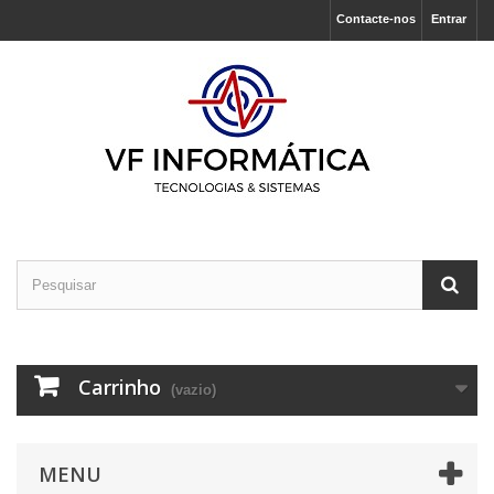
Contacte-nos
Entrar
Carrinho
(vazio)
MENU