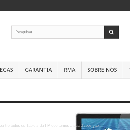
EGAS
GARANTIA
RMA
SOBRE NÓS
HP
ontre todos os Tablets da HP que temos a sua disposição..