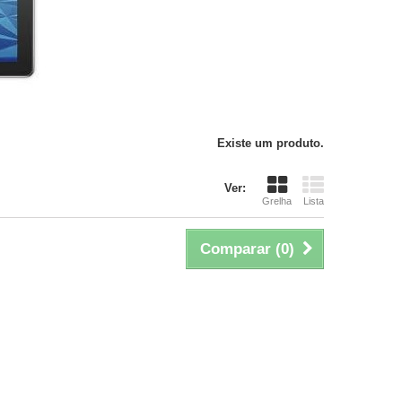
Existe um produto.
Ver:
Grelha
Lista
Comparar (
0
)