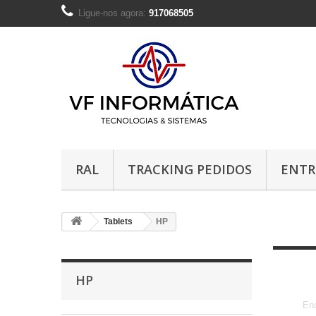
Ligue-nos agora:
917068505
RAL
TRACKING PEDIDOS
ENTR
Tablets
HP
HP
Enc