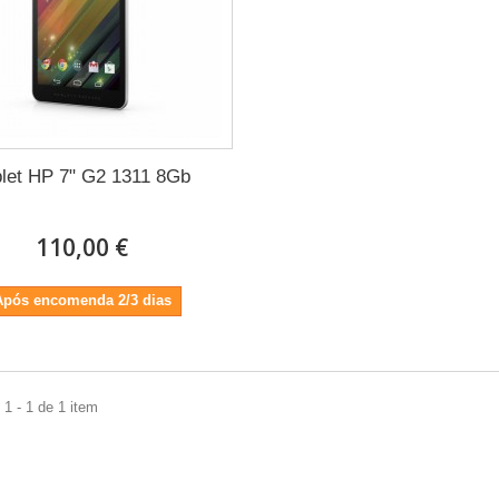
blet HP 7" G2 1311 8Gb
110,00 €
Após encomenda 2/3 dias
1 - 1 de 1 item