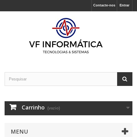
Contacte-nos
Entrar
Carrinho
(vazio)
MENU