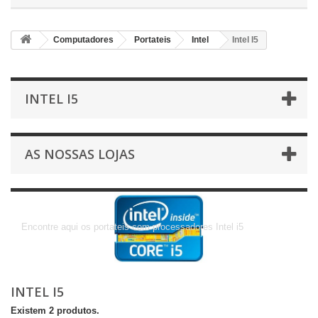
Computadores
Portateis
Intel
Intel I5
INTEL I5
AS NOSSAS LOJAS
Intel I5
Encontre aqui os portateis com processadores Intel i5
INTEL I5
Existem 2 produtos.