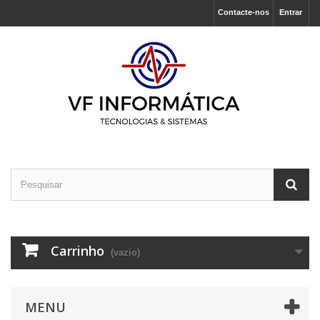
Contacte-nos
Entrar
Carrinho
(vazio)
MENU