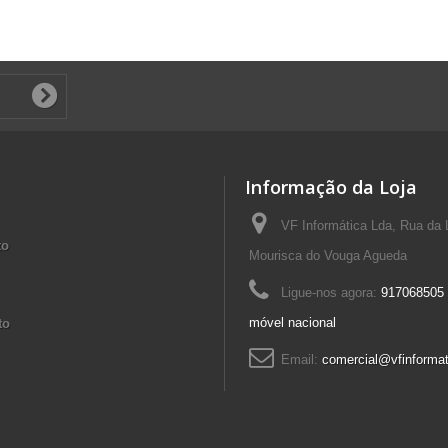
Informação da Loja
VF Informática Lda, Rua da 
to
Mourisca do Vouga Agueda
Ligue-nos agora:
917068505 
móvel nacional
to
Email:
comercial@vfinformat