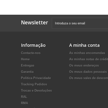
Newsletter
Informação
A minha conta
Contacte-nos
As minhas encomendas
Home
As minhas notas de crédi
Entregas
Os meus endereços
Garantia
Os meus dados pessoais
Politica Privacidade
Os meus vales de descon
Tracking Pedidos
Trocas e Devoluções
RAL
RMA