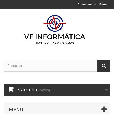
Contacte-nos
Entrar
Carrinho
(vazio)
MENU