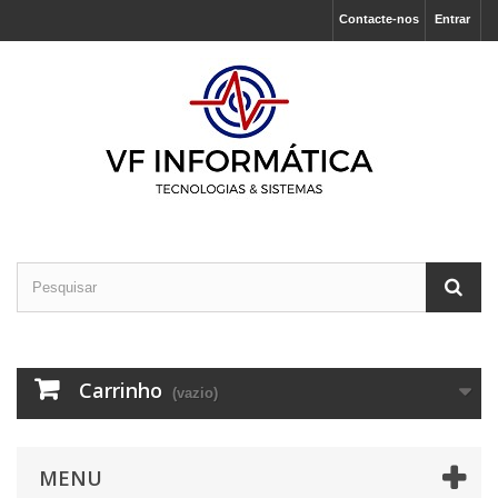
Contacte-nos
Entrar
Carrinho
(vazio)
MENU