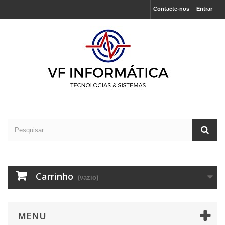
Contacte-nos
Entrar
Carrinho
(vazio)
MENU