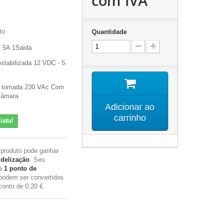
com IVA
to
Quantidade
V 5A 1Saida
stabilizada 12 VDC - 5
a tomada 230 VAc Com
câmara
Adicionar ao
carrinho
iata!
 produto pode ganhar
idelização
. Seu
rá
1
ponto de
podem ser convertidos
conto de
0,20 €
.