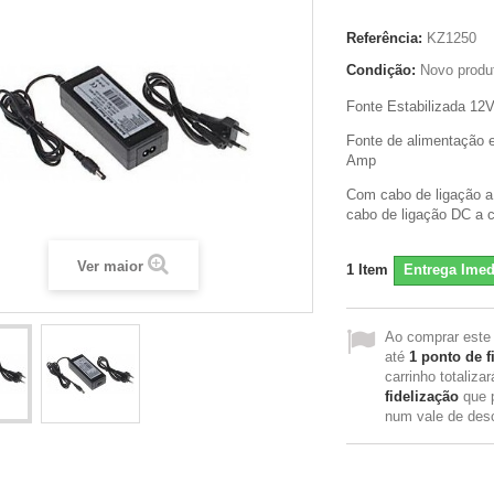
Referência:
KZ1250
Condição:
Novo produ
Fonte Estabilizada 12
Fonte de alimentação e
Amp
Com cabo de ligação 
cabo de ligação DC a 
Ver maior
1
Item
Entrega Imed
Ao comprar este
até
1
ponto de f
carrinho totaliza
fidelização
que 
num vale de des