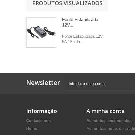
PRODUTOS VISUALIZADOS
Fonte Estabilizada
12V...
Fonte Estabilizada 12V
5A 1Saida...
Newsletter
Informação
A minha conta
Contacte-nos
As minhas encomendas
Home
As minhas notas de crédi