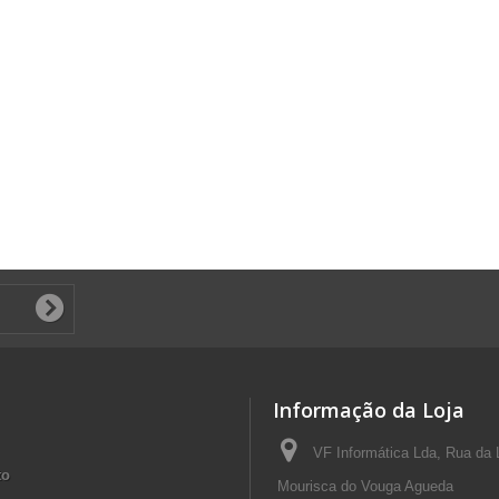
Informação da Loja
VF Informática Lda, Rua da 
to
Mourisca do Vouga Agueda