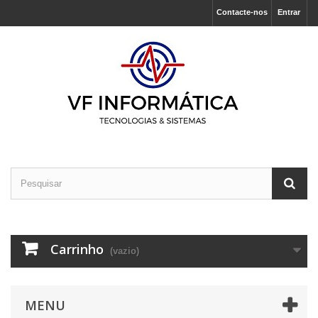
Contacte-nos
Entrar
Carrinho
(vazio)
MENU