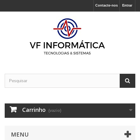
Contacte-nos
Entrar
Carrinho
(vazio)
MENU