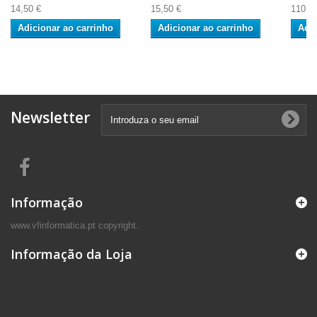
14,50 €
15,50 €
110,0
Adicionar ao carrinho
Adicionar ao carrinho
Adic
Newsletter
Informação
www.vfinformatica.pt copyright.
Informação da Loja