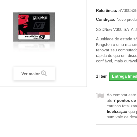
Referência:
SV300S3
Condição:
Novo produ
SSDNow V300 SATA 3 
A unidade de estado 
Kingston é uma manei
renovar seu computado
rápida do que um disco
confiável, mais duráve
Ver maior
1
Item
Entrega Imed
Ao comprar este
até
7
pontos de 
carrinho totaliza
fidelização
que 
num vale de des