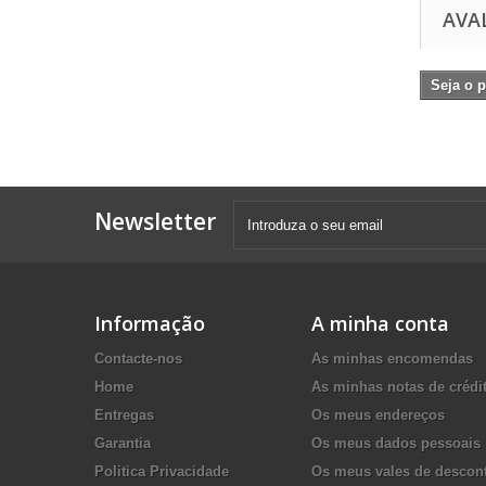
AVA
Seja o p
Newsletter
Informação
A minha conta
Contacte-nos
As minhas encomendas
Home
As minhas notas de crédi
Entregas
Os meus endereços
Garantia
Os meus dados pessoais
Politica Privacidade
Os meus vales de descon