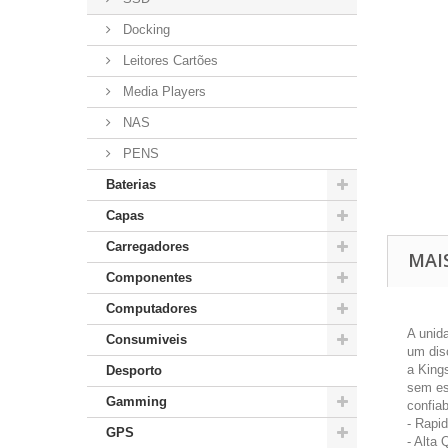
Docking
Leitores Cartões
Media Players
NAS
PENS
Baterias
Capas
Carregadores
MAI
Componentes
Computadores
A unid
Consumiveis
um dis
a King
Desporto
sem esf
Gamming
confia
- Rapi
GPS
- Alta