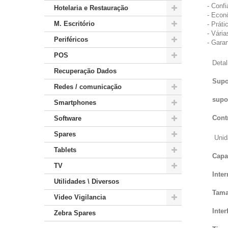
- Conf
Hotelaria e Restauração
- Econ
M. Escritório
- Prát
- Vári
Periféricos
- Garan
POS
Detal
Recuperação Dados
Supo
Redes / comunicação
supo
Smartphones
Cont
Software
Spares
Unid
Tablets
Capa
TV
Inte
Utilidades \ Diversos
Tam
Video Vigilancia
Inte
Zebra Spares