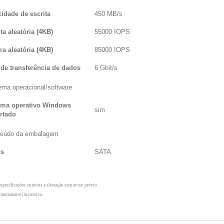
cidade de escrita
450 MB/s
ta aleatória (4KB)
55000 IOPS
ra aleatória (4KB)
85000 IOPS
 de transferência de dados
6 Gbit/s
ema operacional/software
ema operativo Windows
sim
rtado
eúdo da embalagem
os
SATA
especificações sujeitos a alteração sem aviso prévio
meramente ilustrativa