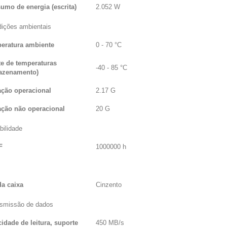
umo de energia (escrita)
2.052 W
ições ambientais
eratura ambiente
0 - 70 °C
te de temperaturas
-40 - 85 °C
azenamento)
ação operacional
2.17 G
ação não operacional
20 G
bilidade
F
1000000 h
da caixa
Cinzento
smissão de dados
idade de leitura, suporte
450 MB/s