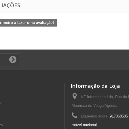
LIAÇÕES
rimeiro a fazer uma avaliação!
Informação da Loja
VF Informática Lda, Rua da 
to
Mourisca do Vouga Agueda
Ligue-nos agora:
917068505 
móvel nacional
to