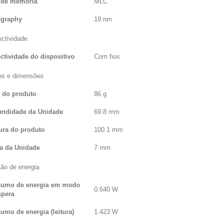
 de memória
MLC
ography
19 nm
ctividade
ctividade do dispositivo
Com fios
s e dimensões
 do produto
86 g
undidade da Unidade
69.8 mm
ura do produto
100.1 mm
ra da Unidade
7 mm
ão de energia
umo de energia em modo
0.640 W
spera
umo de energia (leitura)
1.423 W