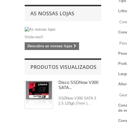
Tipo
Lith
AS NOSSAS LOJAS
Cone
Cone
Visite-nos!!
Peso
Descubra as nossas lojas
Peso
Prof
PRODUTOS VISUALIZADOS
Larg
Disco SSDNow V300
Altu
SATA...
Gest
SSDNow V300 SATA 3
2.5 120gb (7mm )...
Cons
de e
Cons