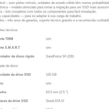
iável – sem partes móveis, unidades de estado sólido têm menos probabilidad
ômica – modelo otimizado para tornar a migração para um SSD mais acessív
ica – kits completos com todos os componentes para fácil instalação.
as capacidades — para se adaptar à sua carga de trabalho.
tia – três anos de garantia, suporte técnico gratuito e a reconhecida confiabi
hes técnicos
rte TRIM
sim
rte S.M.A.R.T
sim
rolador de disco rígido
SandForce SF-2281
ade de disco
cidade da drive SSD
120 GB
rno
sim
anho
63.5 mm (2.5 ")
rfaces da drive SSD
Serial ATA III