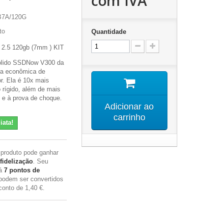
com IVA
B7A/120G
to
Quantidade
2.5 120gb (7mm ) KIT
sólido SSDNow V300 da
ra econômica de
r. Ela é 10x mais
 rígido, além de mais
l e à prova de choque.
Adicionar ao
carrinho
iata!
 produto pode ganhar
fidelização
. Seu
rá
7
pontos de
podem ser convertidos
conto de
1,40 €
.