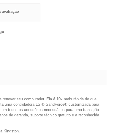
 avaliação
igo
renovar seu computador. Ela é 10x mais rápida do que
senta uma controladora LSI® SandForce® customizada para
com todos os acessórios necessários para uma transição
anos de garantia, suporte técnico gratuito e a reconhecida
a Kingston.