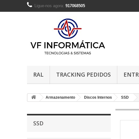
Ligue-nos agora:
917068505
RAL
TRACKING PEDIDOS
ENTR
Armazenamento
Discos Internos
SSD
SSD