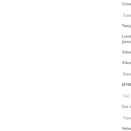
Cons
Cond
Temp
Limi
(arm
Vibr
Vibr
Dura
MTB
Cor
Cor 
Tran
Veloc