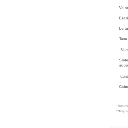
Velo
Escri
Leitu
Taxa
Sist
Sist
supo
Cont
Cab
*Preços e 
**Imagem 