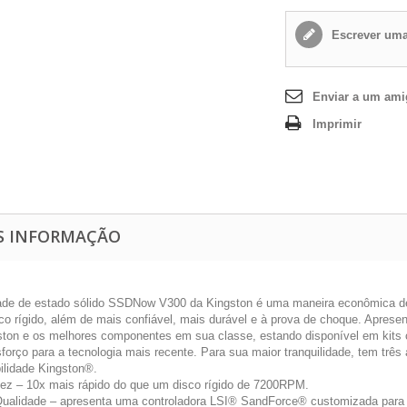
Escrever uma
Enviar a um am
Imprimir
S INFORMAÇÃO
ade de estado sólido SSDNow V300 da Kingston é uma maneira econômica de 
co rígido, além de mais confiável, mais durável e à prova de choque. Apre
ston e os melhores componentes em sua classe, estando disponível em kits 
orço para a tecnologia mais recente. Para sua maior tranquilidade, tem três 
bilidade Kingston®.
dez – 10x mais rápido do que um disco rígido de 7200RPM.
 Qualidade – apresenta uma controladora LSI® SandForce® customizada para 