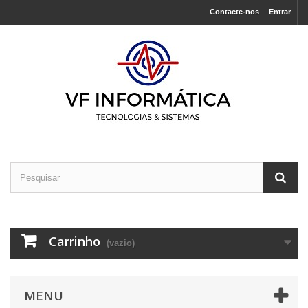
Contacte-nos
Entrar
Carrinho
(vazio)
MENU