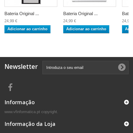
Bateria Original ...
Bateria Original ...
Bateri
24,99 €
24,99 €
24,99 
Adicionar ao carrinho
Adicionar ao carrinho
Adic
Newsletter
Informação
www.vfinformatica.pt copyright.
Informação da Loja