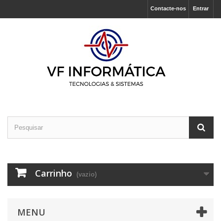
Contacte-nos
Entrar
Carrinho
(vazio)
MENU