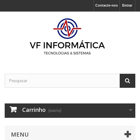
Contacte-nos
Entrar
Carrinho
(vazio)
MENU