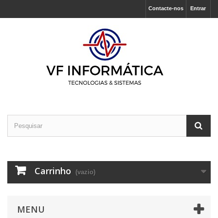
Contacte-nos
Entrar
Carrinho
(vazio)
MENU