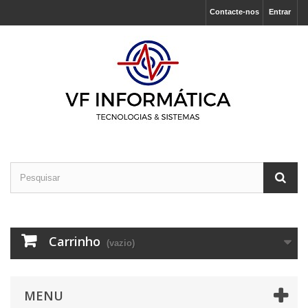
Contacte-nos
Entrar
Carrinho
(vazio)
MENU