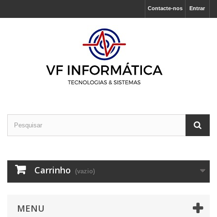
Contacte-nos
Entrar
Carrinho
(vazio)
MENU