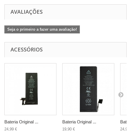
AVALIAÇÕES
Seja o primeiro a fazer uma avaliação!
ACESSÓRIOS
Bateria Original ...
Bateria Original ...
Bateri
24,99 €
19,90 €
24,90 