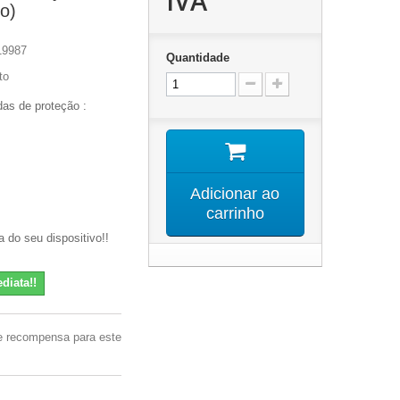
IVA
o)
19987
Quantidade
to
as de proteção :
Adicionar ao
carrinho
 do seu dispositivo!!
diata!!
e recompensa para este