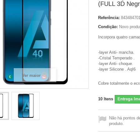
(FULL 3D Negr
Referência:
84348470
Condição:
Novo produ
Incorpora quatro camad
-layer Anti- mancha.
-Cristal Temperado .
-layer Anti- choque.
-layer Silicone . AqI6
Ver maior
Cobre totalmente o ecra
10
Itens
Entrega Ime
Não há pontos d
produto.