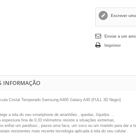
Escrever uma
Enviar a um am
Imprimir
S INFORMAÇÃO
icula Cristal Temperado Samsung A405 Galaxy A40 (FULL 3D Negro)
tege a tela do seu smartphone de arranhões , quedas, líquidos ...
 espessura fina de 0,33 milímetros resiste a situações extremas,
o enfiar um parafuso , passe uma faca, um soco ou um martelo para dar a t
eriais resistentes mais recente tecnologia aplicada à tela do seu celular .