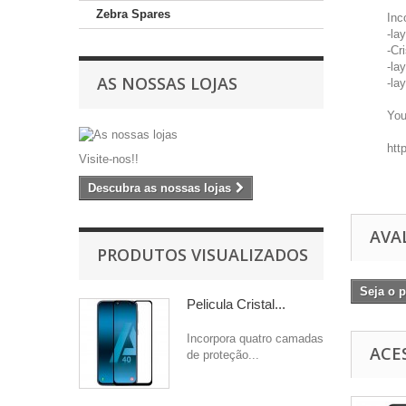
Zebra Spares
Inc
-la
-Cr
-la
AS NOSSAS LOJAS
-la
You
htt
Visite-nos!!
Descubra as nossas lojas
AVA
PRODUTOS VISUALIZADOS
Seja o p
Pelicula Cristal...
Incorpora quatro camadas
ACE
de proteção...