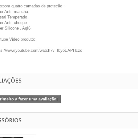
orpora quatro camadas de proteção :
yer Anti- mancha.
istal Temperado .
yer Anti- choque.
yer Silicone . AqI6
tube Video produto:
ps://www.youtube.com/watch?v=fbyoEAPHczo
LIAÇÕES
rimeiro a fazer uma avaliação!
SSÓRIOS