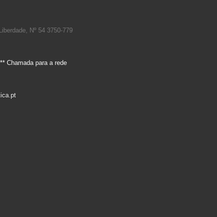
Liberdade, Nº 54 3750-779
** Chamada para a rede
ica.pt