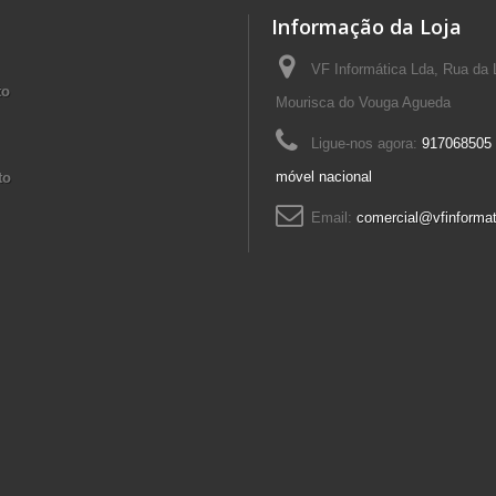
Informação da Loja
VF Informática Lda, Rua da 
to
Mourisca do Vouga Agueda
Ligue-nos agora:
917068505 
móvel nacional
to
Email:
comercial@vfinformat