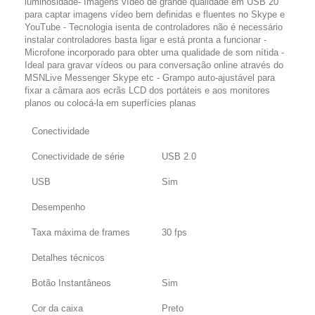
luminosidade- Imagens vídeo de grande qualidade em USB 20
para captar imagens vídeo bem definidas e fluentes no Skype e
YouTube - Tecnologia isenta de controladores não é necessário
instalar controladores basta ligar e está pronta a funcionar -
Microfone incorporado para obter uma qualidade de som nítida -
Ideal para gravar vídeos ou para conversação online através do
MSNLive Messenger Skype etc - Grampo auto-ajustável para
fixar a câmara aos ecrãs LCD dos portáteis e aos monitores
planos ou colocá-la em superfícies planas
Conectividade
Conectividade de série
USB 2.0
USB
Sim
Desempenho
Taxa máxima de frames
30 fps
Detalhes técnicos
Botão Instantâneos
Sim
Cor da caixa
Preto