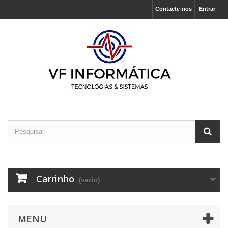
Contacte-nos
Entrar
Carrinho
(vazio)
MENU