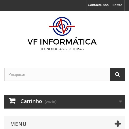
Contacte-nos
Entrar
Carrinho
(vazio)
MENU