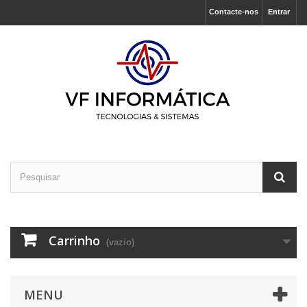
Contacte-nos
Entrar
Carrinho
(vazio)
MENU