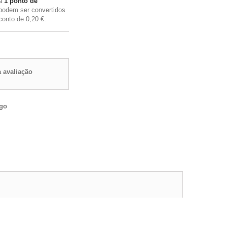
rá
1
ponto de
podem ser convertidos
conto de
0,20 €
.
 avaliação
igo