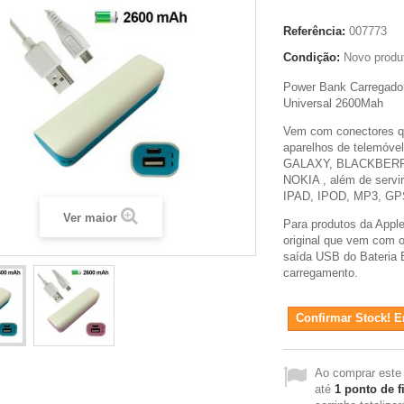
Referência:
007773
Condição:
Novo produ
Power Bank Carregador 
Universal 2600Mah
Vem com conectores qu
aparelhos de telemóvel
GALAXY, BLACKBERR
NOKIA , além de serv
IPAD, IPOD, MP3, GPS
Ver maior
Para produtos da Apple
original que vem com o
saída USB do Bateria E
carregamento.
Confirmar Stock! En
Ao comprar este
até
1
ponto de f