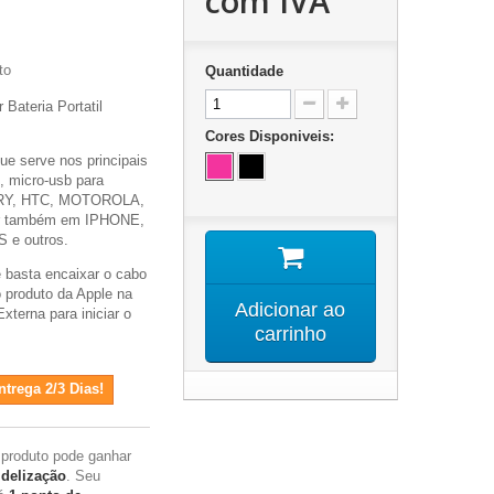
com IVA
to
Quantidade
Bateria Portatil
Cores Disponiveis:
e serve nos principais
, micro-usb para
Y, HTC, MOTOROLA,
ir também em IPHONE,
 e outros.
 basta encaixar o cabo
 produto da Apple na
Adicionar ao
xterna para iniciar o
carrinho
trega 2/3 Dias!
 produto pode ganhar
idelização
. Seu