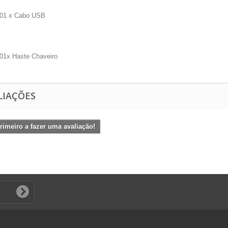
01 x Cabo USB
01x Haste Chaveiro
LIAÇÕES
rimeiro a fazer uma avaliação!