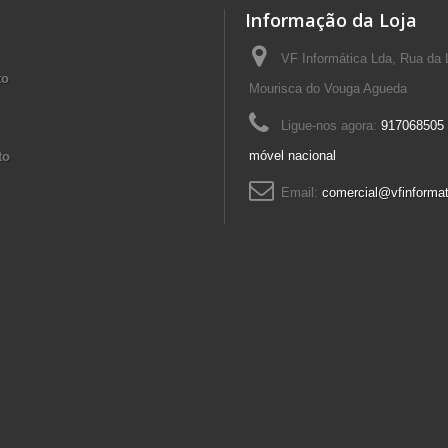
Informação da Loja
VF Informática Lda, Rua da 
to
Mourisca do Vouga Agueda
Ligue-nos agora:
917068505 
móvel nacional
to
Email:
comercial@vfinformat