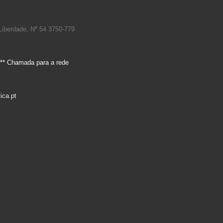
Liberdade, Nº 54 3750-779
** Chamada para a rede
ica.pt