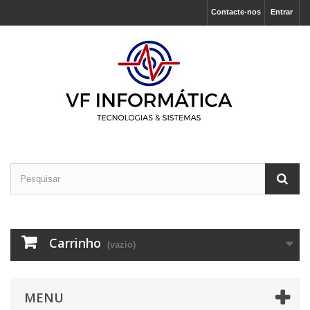
Contacte-nos
Entrar
Carrinho
(vazio)
MENU