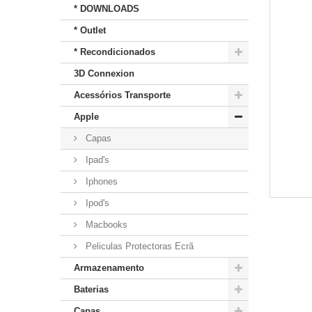
* DOWNLOADS
* Outlet
* Recondicionados
3D Connexion
Acessórios Transporte
Apple
Capas
Ipad's
Iphones
Ipod's
Macbooks
Peliculas Protectoras Ecrã
Armazenamento
Baterias
Capas