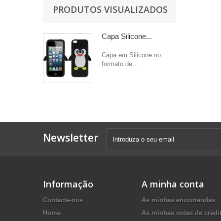
PRODUTOS VISUALIZADOS
Capa Silicone...
Capa em Silicone no
formato de...
Newsletter
Informação
A minha conta
Contacte-nos
As minhas encomendas
Home
As minhas notas de crédi