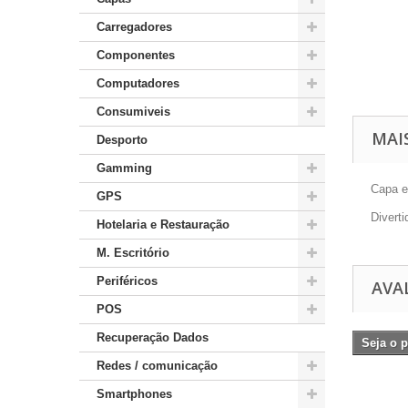
Carregadores
Componentes
Computadores
Consumiveis
MAI
Desporto
Gamming
Capa e
GPS
Divert
Hotelaria e Restauração
M. Escritório
Periféricos
AVA
POS
Recuperação Dados
Seja o p
Redes / comunicação
Smartphones