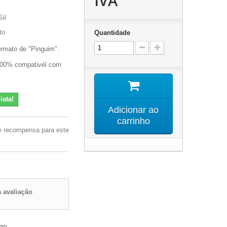
IVA
il
to
Quantidade
ormato de "Pinguim".
 100% compativél com
iata!
Adicionar ao
carrinho
e recompensa para este
 avaliação
igo