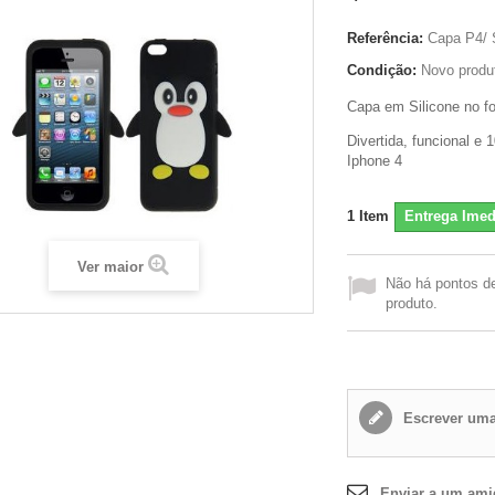
Referência:
Capa P4/ S
Condição:
Novo produ
Capa em Silicone no f
Divertida, funcional e
Iphone 4
1
Item
Entrega Imed
Ver maior
Não há pontos d
produto.
Escrever uma
Enviar a um am