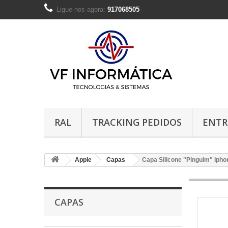
Ligue-nos agora:
917068505
RAL
TRACKING PEDIDOS
ENTR
Apple
Capas
Capa Silicone "Pinguim" Ipho
CAPAS