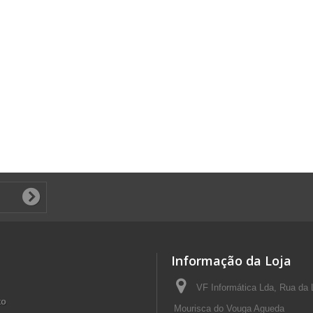
Informação da Loja
VF Informática Lda, Rua da 
to
Mourisca do Vouga Agueda