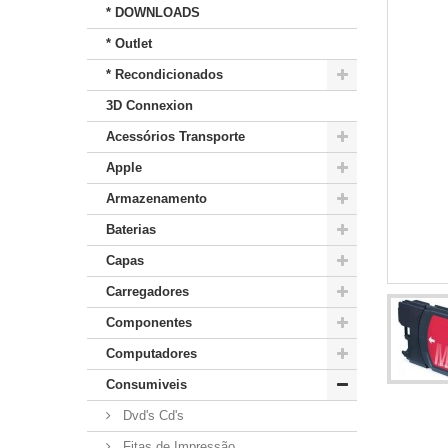
* DOWNLOADS
* Outlet
* Recondicionados
3D Connexion
Acessórios Transporte
Apple
Armazenamento
Baterias
Capas
Carregadores
Componentes
Computadores
Consumiveis
Dvd's Cd's
Fitas de Impressão