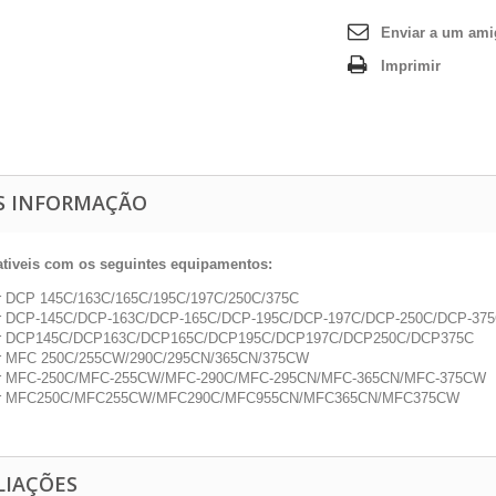
Enviar a um am
Imprimir
S INFORMAÇÃO
iveis com os seguintes equipamentos:
r DCP 145C/163C/165C/195C/197C/250C/375C
er DCP-145C/DCP-163C/DCP-165C/DCP-195C/DCP-197C/DCP-250C/DCP-37
er DCP145C/DCP163C/DCP165C/DCP195C/DCP197C/DCP250C/DCP375C
er MFC 250C/255CW/290C/295CN/365CN/375CW
er MFC-250C/MFC-255CW/MFC-290C/MFC-295CN/MFC-365CN/MFC-375CW
er MFC250C/MFC255CW/MFC290C/MFC955CN/MFC365CN/MFC375CW
LIAÇÕES