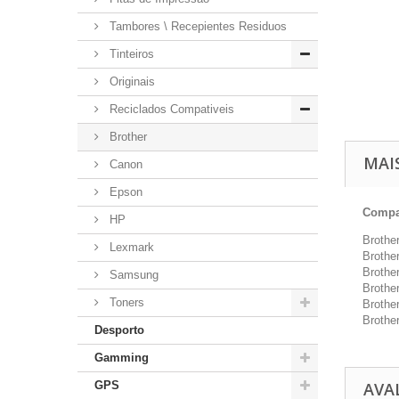
Tambores \ Recepientes Residuos
Tinteiros
Originais
Reciclados Compativeis
Brother
MAI
Canon
Epson
Compat
HP
Brothe
Lexmark
Broth
Broth
Samsung
Broth
Toners
Broth
Broth
Desporto
Gamming
GPS
AVA