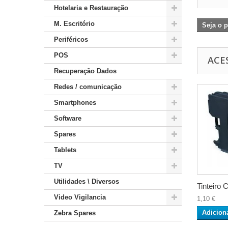
Hotelaria e Restauração
M. Escritório
Seja o p
Periféricos
POS
ACE
Recuperação Dados
Redes / comunicação
Smartphones
Software
Spares
Tablets
TV
Utilidades \ Diversos
Tinteiro 
Video Vigilancia
1,10 €
Adicion
Zebra Spares