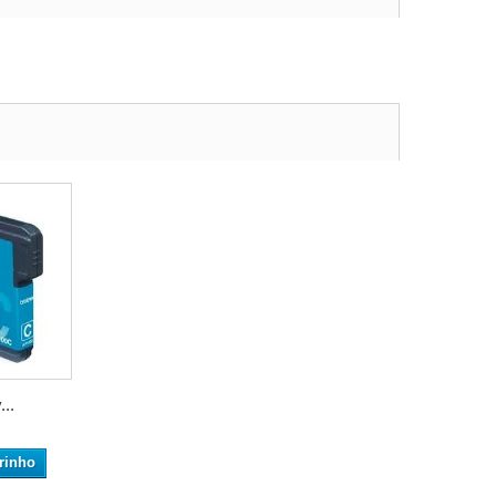
...
rinho