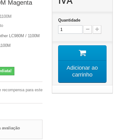
IVA
0M Magenta
 1100M
Quantidade
to
rother LC980M / 1100M
 1100M
Adicionar ao
diata!
carrinho
e recompensa para este
 avaliação