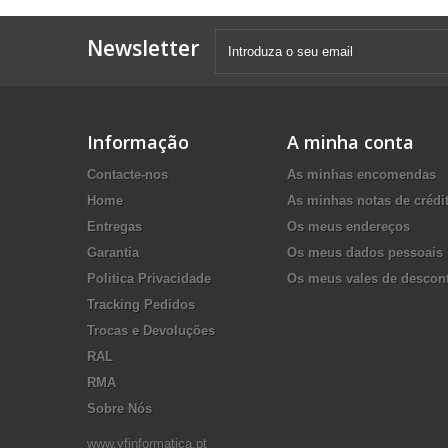
Newsletter
Informação
A minha conta
Contacte-nos
As minhas encomendas
Home
As minhas notas de crédi
Entregas
Os meus endereços
Garantia
Os meus dados pessoais
Politica Privacidade
Os meus vales de descon
Tracking Pedidos
Trocas e Devoluções
RAL
RMA
Sobre Nós
www.vfinformatica.pt