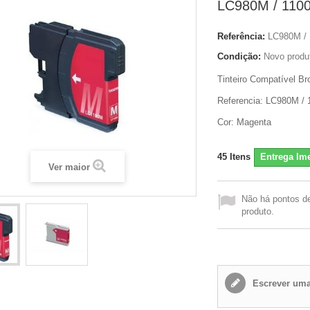
LC980M / 110
Referência:
LC980M /
Condição:
Novo produ
Tinteiro Compatível B
Referencia: LC980M /
Cor: Magenta
45
Itens
Entrega Ime
Ver maior
Não há pontos d
produto.
Escrever uma