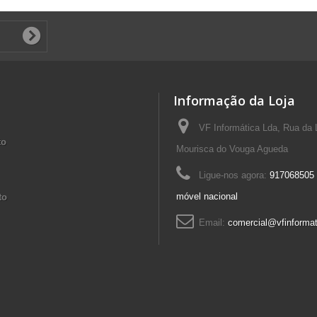
Informação da Loja
VF Informática Lda, Rua da 
to
Mourisca do Vouga Agueda
Ligue-nos agora:
917068505 
móvel nacional
to
Email:
comercial@vfinformat