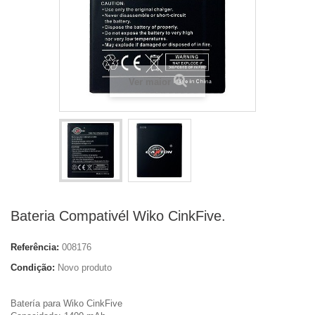
Ver maior
Bateria Compativél Wiko CinkFive.
Referência:
008176
Condição:
Novo produto
Batería para Wiko CinkFive