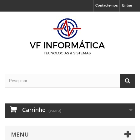
Contacte-nos
Entrar
Carrinho
(vazio)
MENU