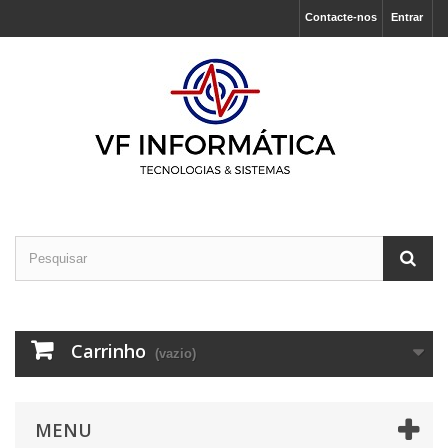
Contacte-nos
Entrar
Carrinho
(vazio)
MENU