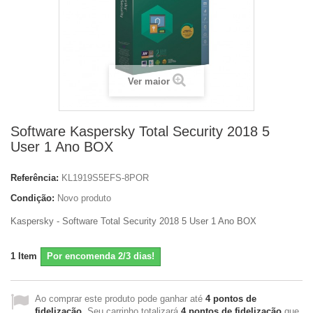
Ver maior
Software Kaspersky Total Security 2018 5
User 1 Ano BOX
Referência:
KL1919S5EFS-8POR
Condição:
Novo produto
Kaspersky - Software Total Security 2018 5 User 1 Ano BOX
1
Item
Por encomenda 2/3 dias!
Ao comprar este produto pode ganhar até
4
pontos de
fidelização
. Seu carrinho totalizará
4
pontos de fidelização
que