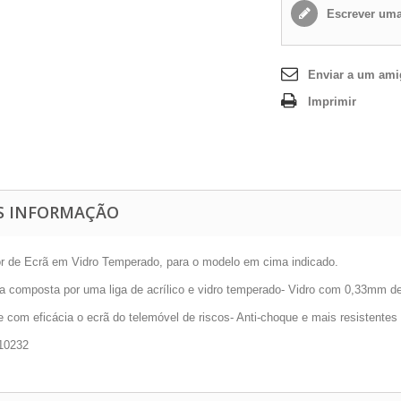
Escrever uma
Enviar a um am
Imprimir
S INFORMAÇÃO
or de Ecrã em Vidro Temperado, para o modelo em cima indicado.
la composta por uma liga de acrílico e vidro temperado- Vidro com 0,33mm d
e com eficácia o ecrã do telemóvel de riscos- Anti-choque e mais resistentes
10232