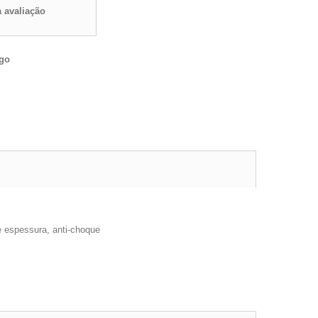
 avaliação
igo
e espessura, anti-choque