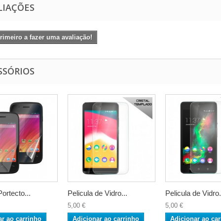
LIAÇÕES
rimeiro a fazer uma avaliação!
SSÓRIOS
Portecto...
Pelicula de Vidro...
Pelicula de Vidro.
5,00 €
5,00 €
ar ao carrinho
Adicionar ao carrinho
Adicionar ao car