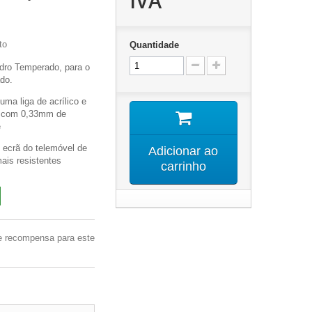
IVA
to
Quantidade
idro Temperado, para o
do.
uma liga de acrílico e
o com 0,33mm de
e
 ecrã do telemóvel de
Adicionar ao
mais resistentes
carrinho
e recompensa para este