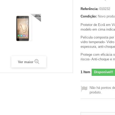
Referência:
010232
Condição:
Novo produ
Protetor de Ecrã em V
modelo em cima indica
Película composta por 
vidro temperado- Vidr
espessura, anti-choqu
Protege com eficácia o
riscos- Anti-choque e 
Ver maior
1
Item
Disponível!!
Não há pontos d
produto.