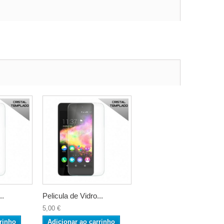
..
Pelicula de Vidro...
5,00 €
rinho
Adicionar ao carrinho