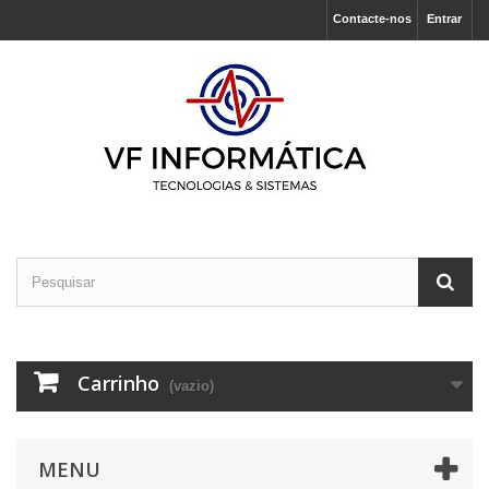
Contacte-nos
Entrar
Carrinho
(vazio)
MENU