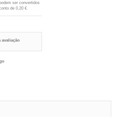
podem ser convertidos
conto de
0,20 €
.
 avaliação
igo