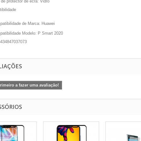
 de protector de ecrã
: Vidro
ibilidade
atibilidade de Marca
: Huawei
atibilidade Modelo:
P Smart 2020
8434847037073
LIAÇÕES
rimeiro a fazer uma avaliação!
SSÓRIOS