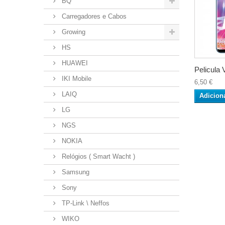
BQ
Carregadores e Cabos
Growing
HS
HUAWEI
Pelicula V
IKI Mobile
6,50 €
LAIQ
Adicion
LG
NGS
NOKIA
Relógios ( Smart Wacht )
Samsung
Sony
TP-Link \ Neffos
WIKO