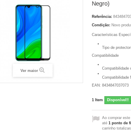
Negro)
Referência:
84348470
Condição:
Novo produ
Características Especí
Tipo de protector
Compatibilidade
Compatibilidade
Ver maior
Compatibilidade
EAN: 8434847037073
1
Item
Disponível!!
Ao comprar este
até
1
ponto de f
carrinho totaliza