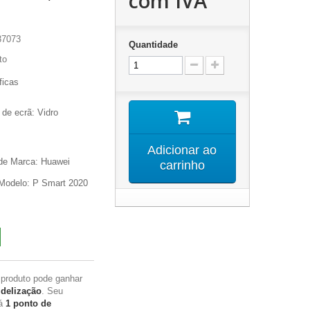
com IVA
37073
Quantidade
to
ficas
 de ecrã
: Vidro
Adicionar ao
 de Marca
: Huawei
carrinho
 Modelo:
P Smart 2020
 produto pode ganhar
idelização
. Seu
rá
1
ponto de