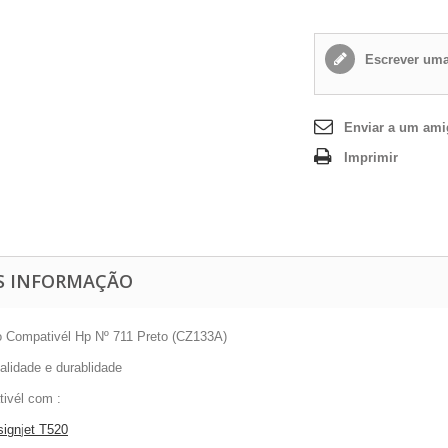
Escrever uma
Enviar a um am
Imprimir
S INFORMAÇÃO
ro Compativél Hp Nº 711 Preto (CZ133A)
alidade e durablidade
ivél com :
sign
j
et T520