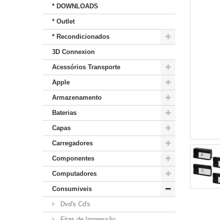
* DOWNLOADS
* Outlet
* Recondicionados
3D Connexion
Acessórios Transporte
Apple
Armazenamento
Baterias
Capas
Carregadores
Componentes
Computadores
Consumiveis
Dvd's Cd's
Fitas de Impressão