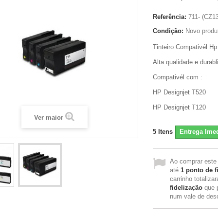
Referência:
711- (CZ1
Condição:
Novo produ
Tinteiro Compativél Hp
Alta qualidade e durabl
Compativél com :
HP Designjet T520
HP Designjet T120
Ver maior
5
Itens
Entrega Imed
Ao comprar este
até
1
ponto de f
carrinho totaliza
fidelização
que 
num vale de des