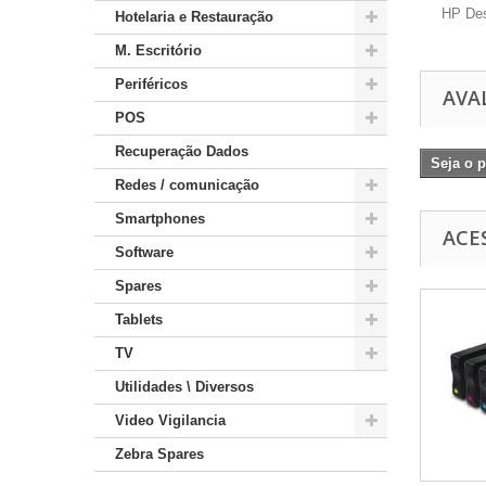
HP Des
Hotelaria e Restauração
M. Escritório
Periféricos
AVA
POS
Recuperação Dados
Seja o p
Redes / comunicação
Smartphones
ACE
Software
Spares
Tablets
TV
Utilidades \ Diversos
Video Vigilancia
Zebra Spares