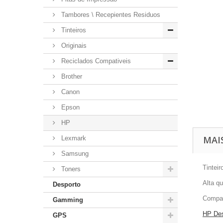
Tambores \ Recepientes Residuos
Tinteiros
Originais
Reciclados Compativeis
Brother
Canon
Epson
HP
MAI
Lexmark
Samsung
Tintei
Toners
Alta qu
Desporto
Compat
Gamming
HP De
GPS