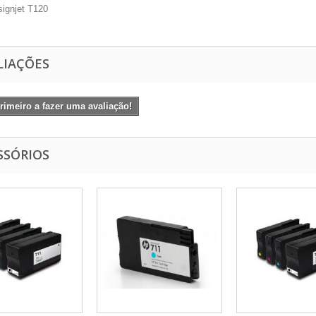
ignjet T120
LIAÇÕES
rimeiro a fazer uma avaliação!
SSÓRIOS