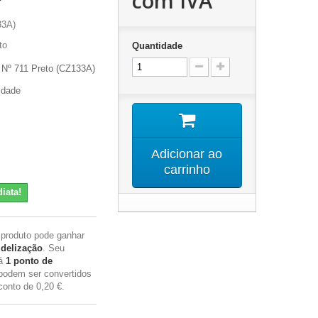
com IVA
33A)
to
Quantidade
 Nº 711 Preto (CZ133A)
idade
Adicionar ao
carrinho
iata!
 produto pode ganhar
idelização
. Seu
rá
1
ponto de
podem ser convertidos
conto de
0,20 €
.