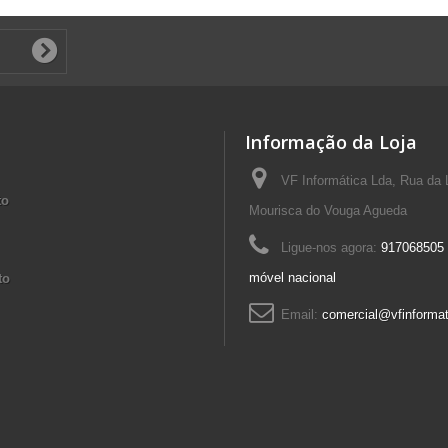
Informação da Loja
VF Informática Lda, Rua da 
to
Mourisca do Vouga Agueda
Ligue-nos agora:
917068505 
móvel nacional
to
Email:
comercial@vfinformat