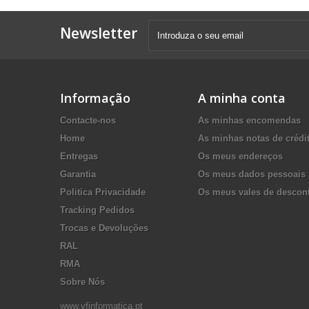
Newsletter
Informação
A minha conta
Contacte-nos
As minhas encomendas
Home
As minhas notas de crédi
Entregas
Os meus endereços
Garantia
Os meus dados pessoais
Politica Privacidade
Os meus vales de descon
Tracking Pedidos
Trocas e Devoluções
RAL
RMA
Sobre Nós
www.vfinformatica.pt