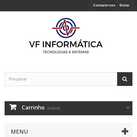
Contacte-nos
Entrar
Carrinho
(vazio)
MENU