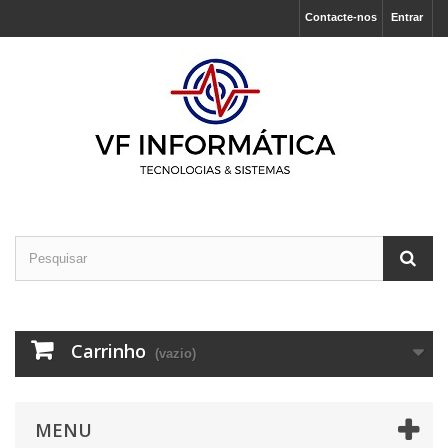
Contacte-nos
Entrar
Carrinho
(vazio)
MENU