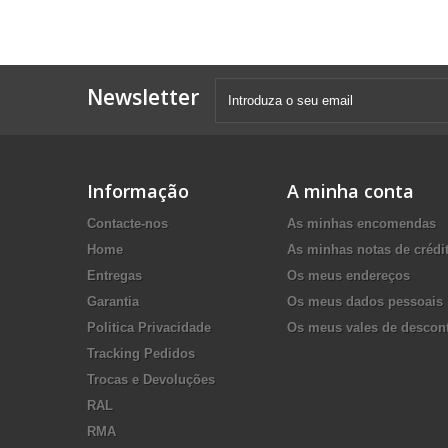
Newsletter
Informação
A minha conta
Contacte-nos
As minhas encomendas
Home
As minhas notas de crédi
Entregas
Os meus endereços
Garantia
Os meus dados pessoais
Politica Privacidade
Os meus vales de descon
Tracking Pedidos
Trocas e Devoluções
RAL
RMA