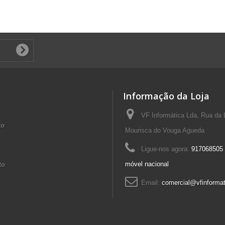
Informação da Loja
VF Informática Lda, Rua da 
to
Mourisca do Vouga Agueda
Ligue-nos agora:
917068505 
móvel nacional
to
Email:
comercial@vfinformat