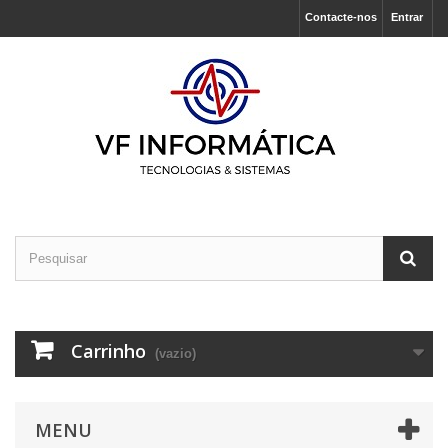
Contacte-nos
Entrar
Carrinho
(vazio)
MENU